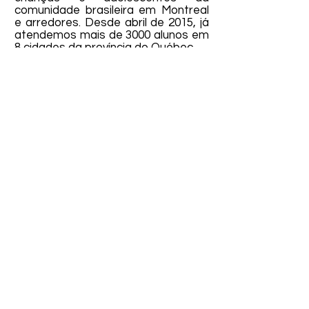
comunidade brasileira em Montreal
e arredores.
Desde abril de 2015, já
atendemos mais de 3000 alunos em
8 cidades da província do Québec.
Nosso objetivo é promover a
vivência da cultura popular brasileira,
a manutenção da língua portuguesa
e estimular a socialização através
de atividades lúdicas.
Nas aulas, as crianças se
expressam musicalmente, além de
desenvolver habilidades cognitivas e
interagir com outros falantes de
português, criando um ambiente de
aprendizado rico e agradável.
Entre em contato com a gente!
info@lesbrasileirinhos.com